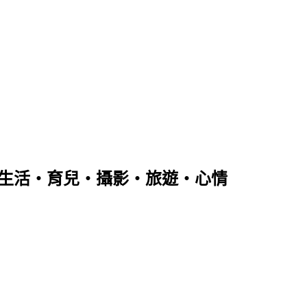
樂‧創作‧生活‧育兒‧攝影‧旅遊‧心情