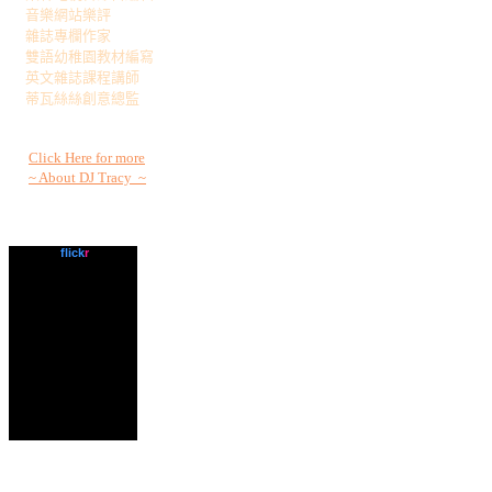
音樂網站樂評
雜誌專欄作家
雙語幼稚園教材編寫
英文雜誌課程講師
蒂瓦絲絲創意總監
Click Here for more
~ About DJ Tracy ~
www.
flick
r
.com
What is this?