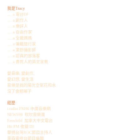
我是Tracy
..... a 電台DJ
..... a 創作人
..... a 樂評人
..... a 自由作家
..... a 全職媽媽
..... a 兼職旅行家
..... a 業餘攝影師
..... a 認真的部落客
..... a 貴死人的英文家教
愛音樂, 愛創作,
愛幻想, 愛生活
音樂是我的陽光空氣花和水
沒了會翹辮子
經歷:
i radio FM96 中廣音樂網
NEWS98 吹吹音樂風
Fairchild 加拿大中文電台
Hit FM 夜貓 DJ
華視台灣ROC節目主持人
東森電視台節目編輯