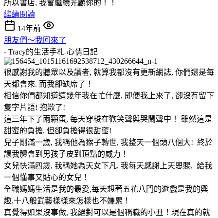
所以書店, 我會繼續光顧你的！！
繼續閱讀
14年前
朋友們～我回來了
- Tracy的生活手札
心情日記
很感謝我的聽眾以及讀者, 就算我都沒有更新網誌, 你們還是每
天都會來. 而我卻缺席了！
相信你們都知道這幾年我在忙什麼, 即便我上來了, 卻沒有留下
隻字片語! 抱歉了!
這三年下了兩顆蛋, 每天穿梭在歡笑聲與哭鬧聲中！ 雖然這是
甜蜜的負擔, 但卻負擔得很甜蜜!
兒子剛滿一歲, 我稱他為猴子轉世, 我整天一個頭八個大! 終於
讓我體會到男孩子皮到頂點的威力！
女兒快滿四歲, 我稱她為天女下凡, 我每天感謝上天恩賜, 給我
一個懂事又貼心的女兒！
全職媽媽生活是我的最愛,每天想著五花八門的遊戲是我的興
趣,十八般武藝樣樣來怎樣也不嫌累！
真覺得如果沒事做, 我絕對可以是個稱職的小丑！現在真的就