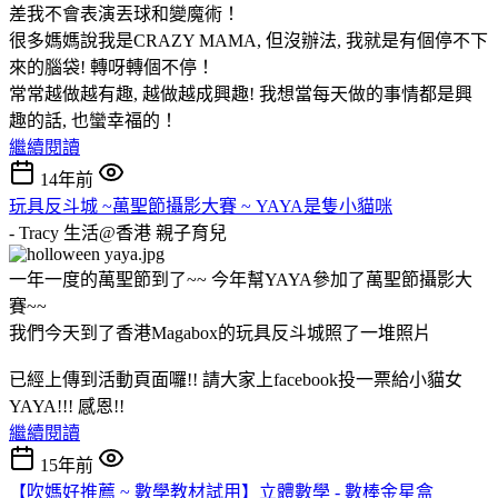
差我不會表演丟球和變魔術！
很多媽媽說我是CRAZY MAMA, 但沒辦法, 我就是有個停不下
來的腦袋! 轉呀轉個不停！
常常越做越有趣, 越做越成興趣! 我想當每天做的事情都是興
趣的話, 也蠻幸福的！
繼續閱讀
14年前
玩具反斗城 ~萬聖節攝影大賽 ~ YAYA是隻小貓咪
- Tracy 生活@香港
親子育兒
一年一度的萬聖節到了~~ 今年幫YAYA參加了萬聖節攝影大
賽~~
我們今天到了香港Magabox的玩具反斗城照了一堆照片
已經上傳到活動頁面囉!! 請大家上facebook投一票給小貓女
YAYA!!! 感恩!!
繼續閱讀
15年前
【吹媽好推薦 ~ 數學教材試用】立體數學 - 數棒金星盒