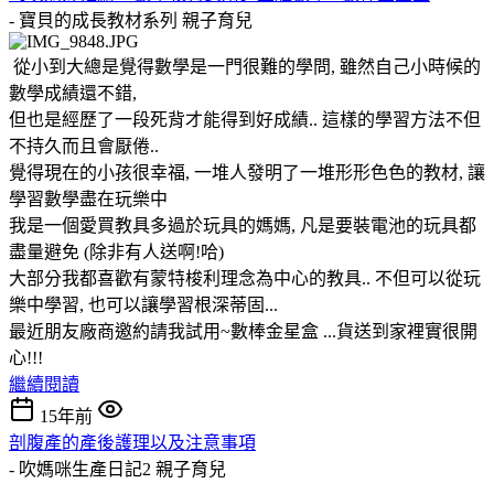
- 寶貝的成長教材系列
親子育兒
從小到大總是覺得數學是一門很難的學問, 雖然自己小時候的
數學成績還不錯,
但也是經歷了一段死背才能得到好成績.. 這樣的學習方法不但
不持久而且會厭倦..
覺得現在的小孩很幸福, 一堆人發明了一堆形形色色的教材, 讓
學習數學盡在玩樂中
我是一個愛買教具多過於玩具的媽媽, 凡是要裝電池的玩具都
盡量避免 (除非有人送啊!哈)
大部分我都喜歡有蒙特梭利理念為中心的教具.. 不但可以從玩
樂中學習, 也可以讓學習根深蒂固...
最近朋友廠商邀約請我試用~數棒金星盒 ...貨送到家裡實很開
心!!!
繼續閱讀
15年前
剖腹產的產後護理以及注意事項
- 吹媽咪生產日記2
親子育兒