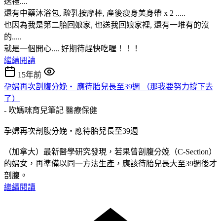
送禮....
還有中藥沐浴包, 疏乳按摩棒, 產後瘦身美身帶 x 2 .....
也因為我是第二胎回娘家, 也送我回娘家裡, 還有一堆有的沒
的.....
就是一個開心.... 好期待趕快吃喔！！！
繼續閱讀
15年前
孕婦再次剖腹分娩‧ 應待胎兒長至39週 （那我要努力撐下去
了）
- 吹媽咪育兒筆記
醫療保健
孕婦再次剖腹分娩‧應待胎兒長至39週
（加拿大）最新醫學研究發現，若果曾剖腹分娩（C-Section）
的婦女，再準備以同一方法生產，應該待胎兒長大至39週後才
剖腹。
繼續閱讀