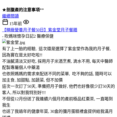
★
剖腹產的注意事項
**
繼續閱讀
15年前
【精緻營養月子餐50日】紫金堂月子餐膳
- 吹媽咪懷孕日記2
醫療保健
有了上一胎的經驗, 這次還是選擇了紫金堂作為我的月子餐,
因為實在是太好吃啦!!
不油膩清淡又好吃, 採用月子米酒烹煮, 滴水不用, 每天中醫師
配製專屬個人中藥湯
也依照媽媽的需求來配送不同的菜單, 吃不夠的話, 隨時可以
加主食, 加甜點, 加蔬菜, 但不加價
這次一次訂了50天, 準備把月子做好, 他們也好像很少訂50天的
客人, 所以對我特別好!!!
不但從12月份送了我連續六個月的產前極品紅棗茶, 一直喝到
我生
也送了我過年的健康年菜, 30盒的彌月蛋糕禮盒提供給我滿月