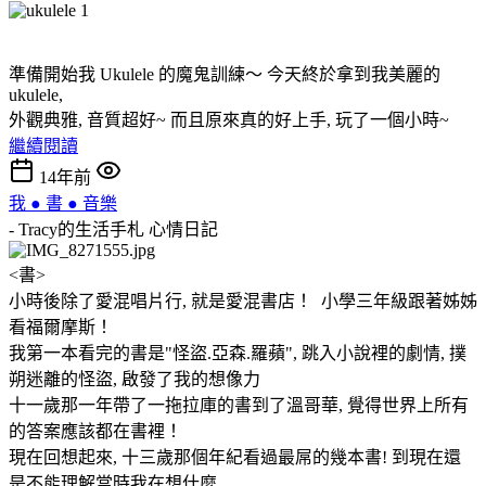
準備開始我 Ukulele 的魔鬼訓練～ 今天終於拿到我美麗的
ukulele,
外觀典雅, 音質超好~ 而且原來真的好上手, 玩了一個小時~
繼續閱讀
14年前
我 ● 書 ● 音樂
- Tracy的生活手札
心情日記
<書>
小時後除了愛混唱片行, 就是愛混書店！ 小學三年級跟著姊姊
看福爾摩斯！
我第一本看完的書是"怪盜.亞森.羅蘋", 跳入小說裡的劇情, 撲
朔迷離的怪盜, 啟發了我的想像力
十一歲那一年帶了一拖拉庫的書到了溫哥華, 覺得世界上所有
的答案應該都在書裡！
現在回想起來, 十三歲那個年紀看過最屌的幾本書! 到現在還
是不能理解當時我在想什麼