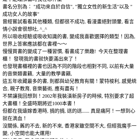
書名分別為： "成功來自於自信", "獨立女性的新生活"以及 "
成功女人的故事"
曾經嘗試看看其他種類, 但都很不成功, 看漫畫絕對頭暈, 看言
情小說會很想吐, ^_^
所以吸收經驗或吸收知識的書, 變成我喜歡選擇的類型！因為,
世界上答案應該都在書裡～～
慢慢買書的變成了一種習慣, 看書成了樂趣! 今天在整理書
櫃！ 發現我的書就快要滿出來了！
也發現書櫃裡的書也因為不同的階段也相對不同, 以前有大量
的音樂類書籍, 大量的教學書籍,
這五年收藏最多的書, 則都與幼兒教育有關！蒙特梭利, 感覺統
合, 親子教育, 音樂藝術, 應有盡有！
不禁讓我回想到！2002年我裝潢新房子的時候, 特別要求了超
大書櫃！全盛時期將近1000本書！
但都在我遠嫁香港時, 捐的捐, 送的送...... 真是痛阿！一想到心
就在滴血！
沒關係, 舊的不去, 新的不來, 香港家雖空間不大, 但經我魔手一
變, 小空間也能大運用!