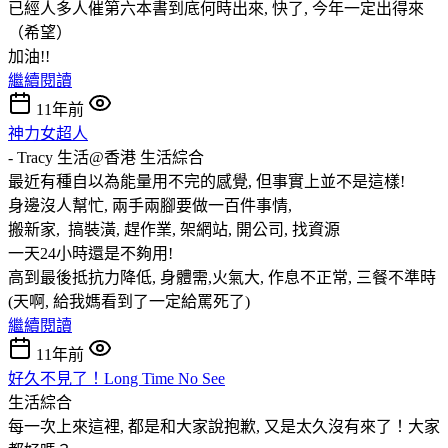
已經人多人催第六本書到底何時出來, 快了, 今年一定出得來
（希望）
加油!!
繼續閱讀
11年前
神力女超人
- Tracy 生活@香港
生活綜合
最近有種自以為能量用不完的感覺, 但事實上並不是這樣!
身邊沒人幫忙, 兩手兩腳要做一百件事情,
搬新家, 搞裝潢, 趕作業, 架網站, 開公司, 找資源
一天24小時還是不夠用!
高到最後抵抗力降低, 身體需,火氣大, 作息不正常, 三餐不準時
(天啊, 給我媽看到了一定給罵死了)
繼續閱讀
11年前
好久不見了！Long Time No See
生活綜合
每一次上來這裡, 都是和大家說抱歉, 又是太久沒有來了！大家